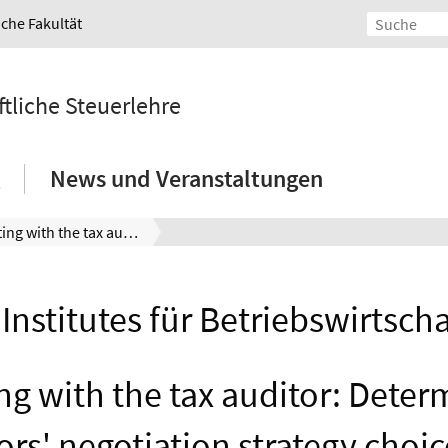
iche Fakultät
ftliche Steuerlehre
News und Veranstaltungen
Negotiating with the tax auditor: Determinants of tax auditors' negotiation strategy choice and the effect on firms’ tax adjustments
Institutes für Betriebswirtscha
ng with the tax auditor: Deter
ors' negotiation strategy choi