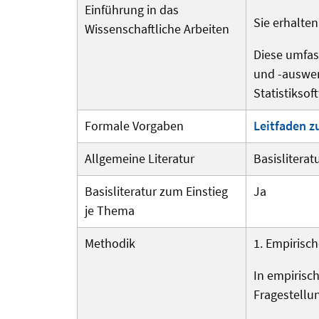
Einführung in das
Sie erhalten
Wissenschaftliche Arbeiten
Diese umfas
und -auswer
Statistiksof
Formale Vorgaben
Leitfaden z
Allgemeine Literatur
Basisliteratu
Basisliteratur zum Einstieg
Ja
je Thema
Methodik
1. Empirisch
In empirisc
Fragestellu