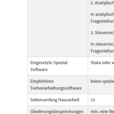
2. Analytisc
In analytis
Fragestellu
3. Steuerrec
In steuerrec
Fragestellu
Eingesetzte Spezial-
Stata oder 
Software
Empfohlene
keine spezi
Textverarbeitungs­software
Seitenumfang Hausarbeit
15
Gliederungs­besprechungen
min. eine B